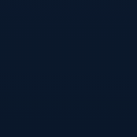
欧宝体育官方平台，提供足球、篮球与电竞赛事相关服务，包
括赛事竞猜、即时比分与赔率更新，并提供便捷的移动端体
验。