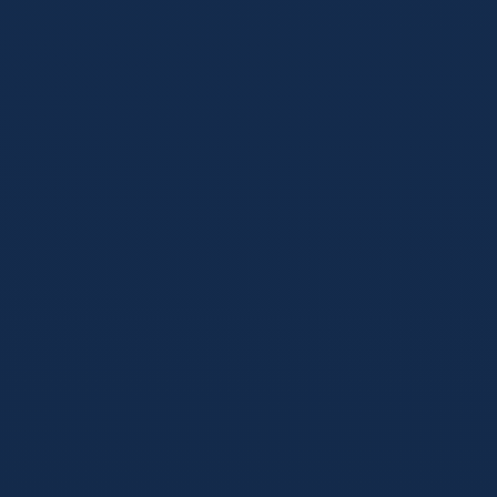
体育
2026-05-10
2026世界杯预测美加墨实时比分：赛制新
变局下，谁会先抢到出线门票？
2026世界杯首次由美加墨三国联合举办，赛制扩容、赛程拉