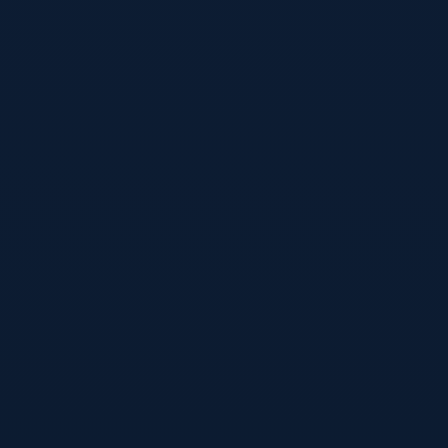
体育
2026-05-09
2026世界杯预测分析：球星、战术与“风
格克制”如何决定冠军走向
世界杯从来不只是球星的舞台，更是体系、年龄曲线与战术流
派的正面交锋。把顶级球员放进国家队框架里看，你会发现真
正改变淘汰赛命运的，往往是“谁克制谁”。
阅读全文