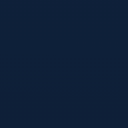
体育
2026-05-13
2026世界杯完整赛程哪个平台好？内容运
营必看的抓取、导出与引用实战指南
想把2026世界杯赛程做成推文、直播预告和社群日历，却总担
心信息不准、更新慢、格式乱？这篇文章从数据调用、导出格
式、稳定性到版权与引用规范，帮你选对平台并搭好一套可直
接落地的工作流。
阅读全文