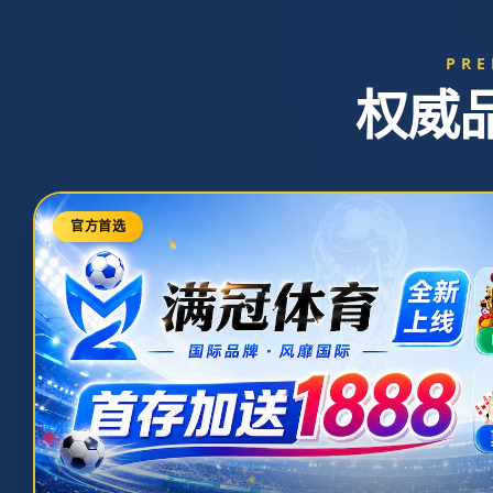
首页
新闻中心
APP下载
赛事比分
新手指南
登录
免费注册