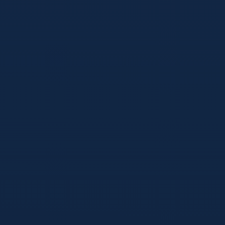
2026世界杯强劲对手全景前瞻：谁最有可
能在北美赛场真正冲击冠军？
2026世界杯扩军后，竞争格局比以往更复杂：传统豪门仍是热
门，但预选赛状态、FIFA排名走势与阵容厚度正在把“真正强
劲对手”重新洗牌。本文将从大洲预选赛、战术风格与历史表
现三条线，帮你提前锁定最值得关注的冠军候选。
阅读全文