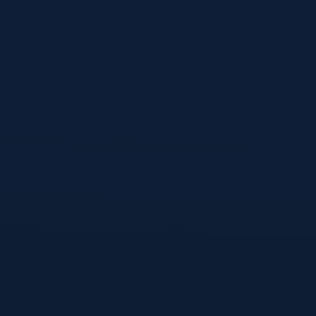
体育
2026-05-16
2026世界杯小组赛北美什么时候开始？官
方时间轴、三国城市赛程与球迷规划全指
南
2026世界杯首次由美国、加拿大、墨西哥联合承办，小组赛北
美赛区何时开打、各城市怎么分配、如何提前请假订票，这篇
给你一次讲清。看完就能把行程拆成可执行的时间表。
阅读全文