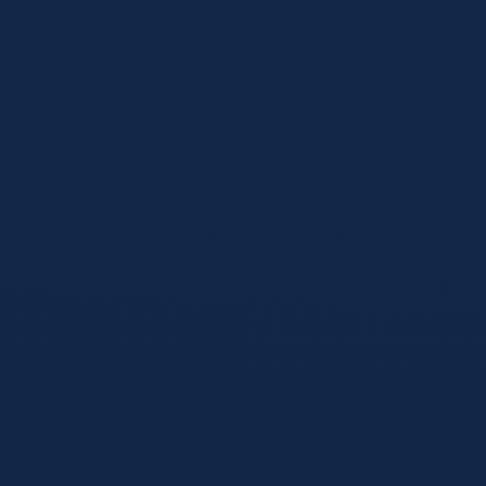
2026美加墨世界杯的开球时间，对中国球迷来说注定是一场
“作息大战”。本文从北京时间切入，系统梳理小组赛到决赛的
关键赛程、潜在爆点对决与专家战力分析，帮你提前安排好每
一场值得守夜的比赛。
阅读全文