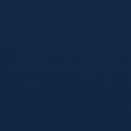
体育
2026-05-12