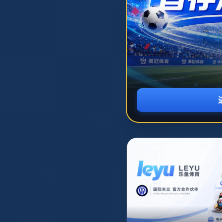
打开主菜单