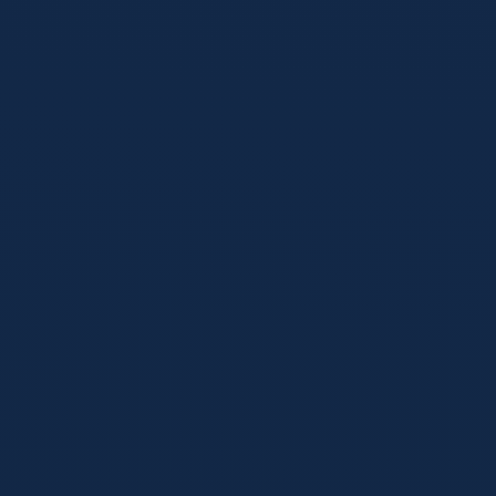
欧宝体育官方平台，提供足球、篮球与电竞赛事相关服务，包
括赛事竞猜、即时比分与赔率更新，并提供便捷的移动端体
验。