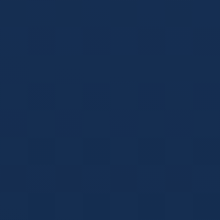
您的个人信息与资金流转安全。独立的安全沙箱机制，有效阻
断任何外部恶意程序的窥探。
智能赛事定制推送
支持个性化关注您喜爱的球队与联赛。进球、红黄牌、半全场
赛果等关键事件，APP将在第一时间通过系统级弹窗推送至您
的锁屏界面，精彩绝不错过。
官方APP下载与安装指南
请选择您的设备操作系统，按照以下详细步骤获取并安装最新
版欧宝体育客户端。整个过程仅需约1-2分钟。
iOS 苹果版
Android 安卓版