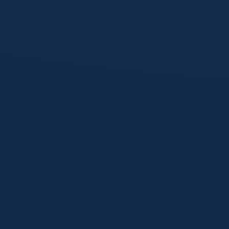
不仅仅是工具，更是您的
全能体育数据智库
在移动互联网时代，信息的获取速度决定了决策的质量。欧宝
体育APP将海量赛事数据与前沿科技完美融合，为您构建了一
个无缝的移动端生态系统。
全维度的赛事覆盖
从五大联赛、NBA到热门电竞锦标赛，每日提供超过上
千场赛事的实时追踪。无论冷门热门，您关心的比赛这
里全都有。
沉浸式动画与高清直播