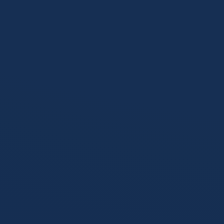
的赛事数据与娱乐体验。
毫秒级数据同步
采用独家WebSocket长连接技术，实现足球、篮球赛事比分与
指数的毫秒级推送。拒绝延迟，让您在瞬息万变的赛场中始终
快人一步，精准捕捉每一个关键节点。
生物识别一键登录
全面支持iOS Face ID与Android指纹识别技术。告别繁琐的账
号密码输入，只需一瞥或一触，即可瞬间安全登入您的专属账
户，便捷与隐私保护并重。
银行级加密防护
内置国际顶尖的RSA与256位AES双重加密算法，全方位保障